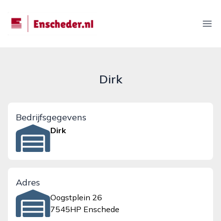
enscheder.nl
Ope
Dirk
Bedrijfsgegevens
Dirk
Adres
Oogstplein 26
7545HP Enschede