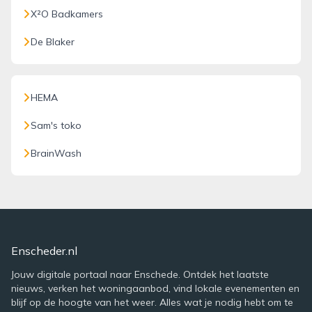
X²O Badkamers
De Blaker
HEMA
Sam's toko
BrainWash
Enscheder.nl
Jouw digitale portaal naar Enschede. Ontdek het laatste
nieuws, verken het woningaanbod, vind lokale evenementen en
blijf op de hoogte van het weer. Alles wat je nodig hebt om te