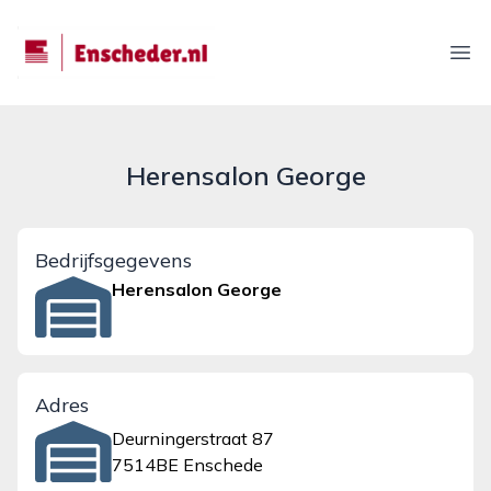
enscheder.nl
Ope
Herensalon George
Bedrijfsgegevens
Herensalon George
Adres
Deurningerstraat 87
7514BE Enschede