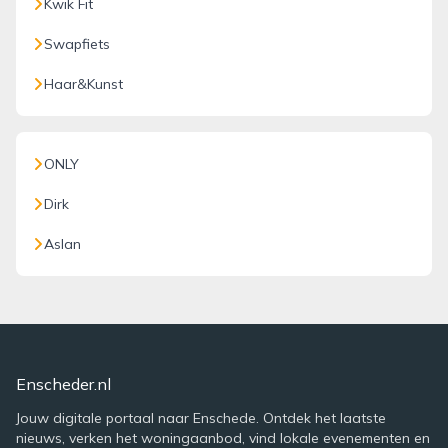
Kwik Fit
Swapfiets
Haar&Kunst
ONLY
Dirk
Aslan
Enscheder.nl
Jouw digitale portaal naar Enschede. Ontdek het laatste
nieuws, verken het woningaanbod, vind lokale evenementen en